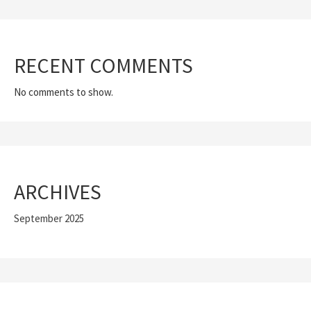
RECENT COMMENTS
No comments to show.
ARCHIVES
September 2025