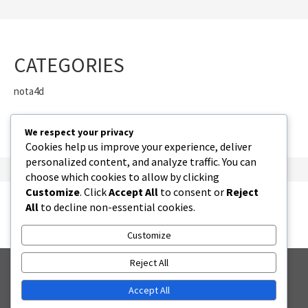
CATEGORIES
nota4d
slot777
We respect your privacy
Cookies help us improve your experience, deliver
personalized content, and analyze traffic. You can
choose which cookies to allow by clicking
Customize
. Click
Accept All
to consent or
Reject
All
to decline non-essential cookies.
Customize
Reject All
Copyright NOTA4D PLUS 2026
Accept All
Proudly Powered By
WordPress
.