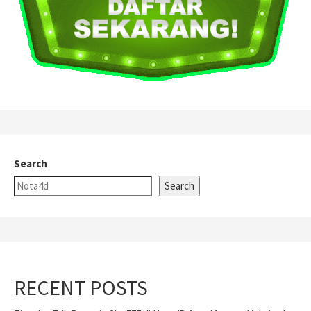
Search
Search
RECENT POSTS