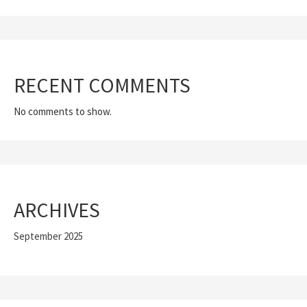
RECENT COMMENTS
No comments to show.
ARCHIVES
September 2025