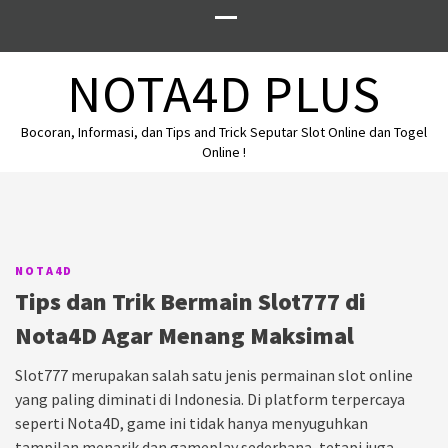
NOTA4D PLUS
Bocoran, Informasi, dan Tips and Trick Seputar Slot Online dan Togel
Online !
NOTA4D
Tips dan Trik Bermain Slot777 di
Nota4D Agar Menang Maksimal
Slot777 merupakan salah satu jenis permainan slot online
yang paling diminati di Indonesia. Di platform terpercaya
seperti Nota4D, game ini tidak hanya menyuguhkan
tampilan menarik dan gameplay sederhana, tetapi juga